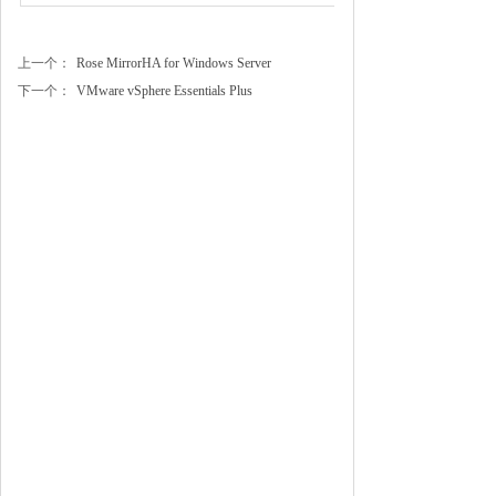
上一个：
Rose MirrorHA for Windows Server
下一个：
VMware vSphere Essentials Plus